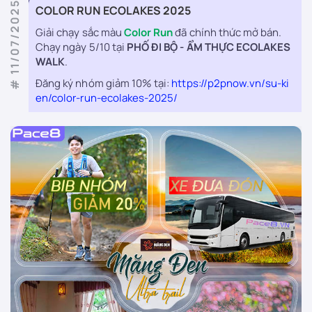
# 11/07/2025
COLOR RUN ECOLAKES 2025
Giải chạy sắc màu
Color Run
đã chính thức mở bán.
Chạy ngày 5/10 tại
PHỐ ĐI BỘ - ẨM THỰC ECOLAKES
WALK
.
Đăng ký nhóm giảm 10% tại:
https://p2pnow.vn/su-ki
en/color-run-ecolakes-2025/