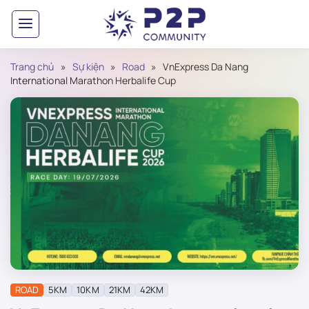
Bỏ
qua
nội
dung
Trang chủ
»
Sự kiện
»
Road
»
VnExpress Da Nang
International Marathon Herbalife Cup
ROAD
5KM
10KM
21KM
42KM