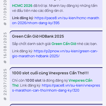
# 17/09/2025
HCMC 2026
đã trở lại. Nhanh tay đăng ký những tấm
vé đầu tiên nào các đồng rân ơi.
Link đăng ký
:
https://pace8.vn/su-kien/hcmc-marath
on-2026/nhom-dang-ky/395
# 16/08/2025
Green Cần Giờ HDBank 2025
Sắp chốt danh sách giải
Green Cần Giờ
nhé các bạn.
Link đăng ký:
https://p2pnow.vn/su-kien/green-can-
gio-marathon-hdbank-2025/
# 22/07/2025
1000 slot cuối cùng Vnexpress Cần Thơ!!!
Chỉ còn
1000 slot
là đóng đăng ký
Vnepxres Cần
Thơ
. Link đăng ký:
https://pace8.vn/su-kien/vnexpres
s-marathon-can-tho/nhom-dang-ky/320