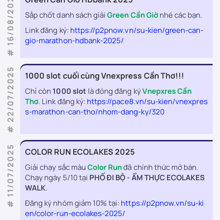
# 16/08/2025
Sắp chốt danh sách giải
Green Cần Giờ
nhé các bạn.
Link đăng ký:
https://p2pnow.vn/su-kien/green-can-
gio-marathon-hdbank-2025/
# 22/07/2025
1000 slot cuối cùng Vnexpress Cần Thơ!!!
Chỉ còn
1000 slot
là đóng đăng ký
Vnepxres Cần
Thơ
. Link đăng ký:
https://pace8.vn/su-kien/vnexpres
s-marathon-can-tho/nhom-dang-ky/320
# 11/07/2025
COLOR RUN ECOLAKES 2025
Giải chạy sắc màu
Color Run
đã chính thức mở bán.
Chạy ngày 5/10 tại
PHỐ ĐI BỘ - ẨM THỰC ECOLAKES
WALK
.
Đăng ký nhóm giảm 10% tại:
https://p2pnow.vn/su-ki
en/color-run-ecolakes-2025/